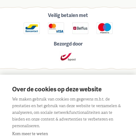
Veilig betalen met
Bezorgd door
Schrijf je in voor onze maandelijkse nieuwsbrief
Over de cookies op deze website
We maken gebruik van cookies om gegevens m.b.t. de
prestaties en het gebruik van deze website te verzamelen &
analyseren, om sociale netwerkfunctionaliteiten aan te
bieden en onze content & advertenties te verbeteren en
Contact
personaliseren.
Liersebaan 303, 2240 Viersel
Openingsuren
Kom meer te weten