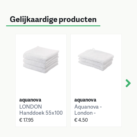
Gelijkaardige producten
Next
aquanova
aquanova
aq
LONDON
Aquanova -
LO
Handdoek 55x100
London -
Ba
cm
Washandje -
cm
€ 17.95
€ 4.50
€ 3
16x22 cm - Wit