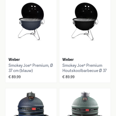
Weber
Weber
Smokey Joe® Premium, Ø
Smokey Joe® Premium
37 cm (blauw)
Houtskoolbarbecue Ø 37
cm (zwart)
€ 89.99
€ 89.99