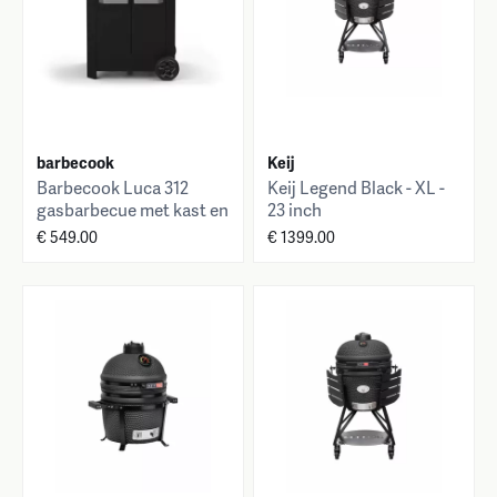
barbecook
Keij
Barbecook Luca 312
Keij Legend Black - XL -
gasbarbecue met kast en
23 inch
zijbrander zwart
€ 549.00
€ 1399.00
133.4x60.3x112.3cm