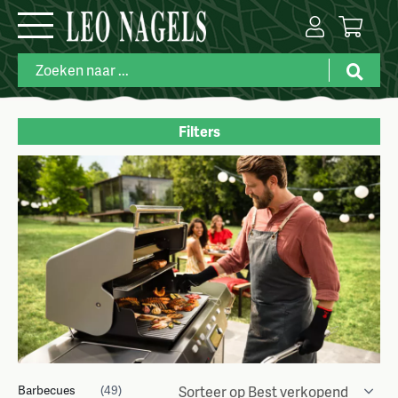
Filters
Merk
Categorie
Kleuren
Prijs
Barbecues
(49)