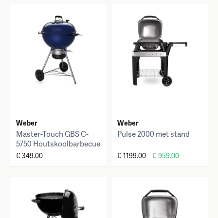
Weber
Weber
Master-Touch GBS C-
Pulse 2000 met stand
5750 Houtskoolbarbecue
van 57 cm
€ 349.00
€ 1199.00
€ 959.00