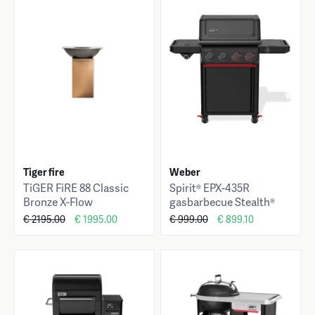
Tiger fire
Weber
TiGER FiRE 88 Classic
Spirit® EPX-435R
Bronze X-Flow
gasbarbecue Stealth®
Edition
€ 2195.00
€ 1995.00
€ 999.00
€ 899.10