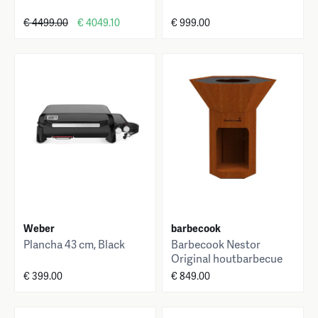
€ 4499.00
€ 4049.10
€ 999.00
Weber
barbecook
Plancha 43 cm, Black
Barbecook Nestor
Original houtbarbecue
uit corten staal
€ 399.00
€ 849.00
92x92x101cm