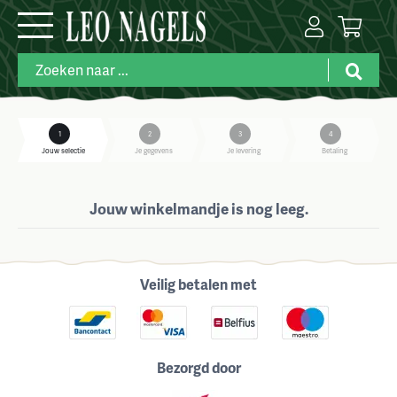
1
2
3
4
Jouw selectie
Je gegevens
Je levering
Betaling
Jouw winkelmandje is nog leeg.
Veilig betalen met
Bezorgd door