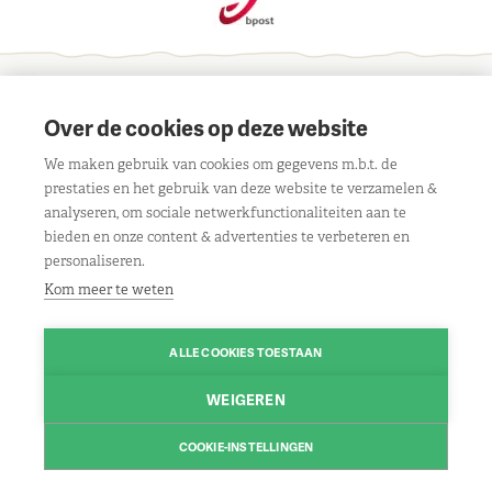
Schrijf je in voor onze maandelijkse nieuwsbrief
Over de cookies op deze website
We maken gebruik van cookies om gegevens m.b.t. de
prestaties en het gebruik van deze website te verzamelen &
analyseren, om sociale netwerkfunctionaliteiten aan te
bieden en onze content & advertenties te verbeteren en
Contact
personaliseren.
Liersebaan 303, 2240 Viersel
Openingsuren
Kom meer te weten
BE 0429 117 805
Maandag:
08.30u tot 18.00u
Klantenservice
Route
ALLE COOKIES TOESTAAN
Dinsdag:
gesloten
Algemene voorwaarden
Volg ons
Woensdag:
08.30u tot 18.00u
WEIGEREN
03/475 13 13
Contact
Facebook
Donderdag:
08.30u tot 18.00u
Contacteer ons
Disclaimer
COOKIE-INSTELLINGEN
Instagram
Vrijdag:
© 2026 www.leo-nagels.be | Powered by
08.30u tot 18.00u
Tilroy
Privacybeleid