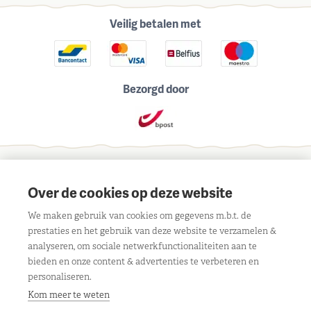
Veilig betalen met
Bezorgd door
Schrijf je in voor onze maandelijkse nieuwsbrief
Over de cookies op deze website
We maken gebruik van cookies om gegevens m.b.t. de
prestaties en het gebruik van deze website te verzamelen &
analyseren, om sociale netwerkfunctionaliteiten aan te
bieden en onze content & advertenties te verbeteren en
Contact
personaliseren.
Liersebaan 303, 2240 Viersel
Openingsuren
Kom meer te weten
BE 0429 117 805