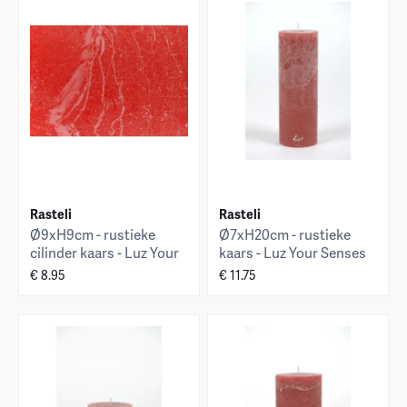
Rasteli
Rasteli
Ø9xH9cm - rustieke
Ø7xH20cm - rustieke
cilinder kaars - Luz Your
kaars - Luz Your Senses
Senses
€ 8.95
€ 11.75