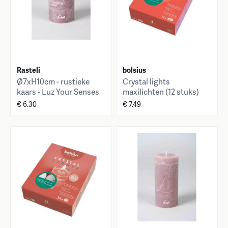
Rasteli
bolsius
Ø7xH10cm - rustieke
Crystal lights
kaars - Luz Your Senses
maxilichten (12 stuks)
€ 6.30
€ 7.49