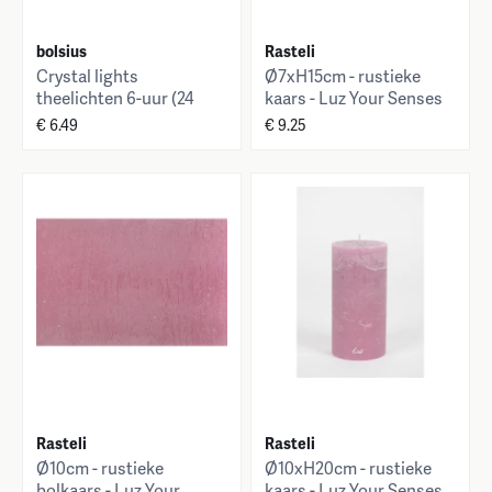
bolsius
Rasteli
Crystal lights
Ø7xH15cm - rustieke
theelichten 6-uur (24
kaars - Luz Your Senses
stuks)
€ 6.49
€ 9.25
Rasteli
Rasteli
Ø10cm - rustieke
Ø10xH20cm - rustieke
bolkaars - Luz Your
kaars - Luz Your Senses