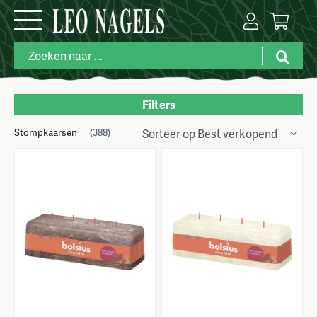
Filters
Stompkaarsen
Merk
(388)
Maat
Kleuren
Prijs