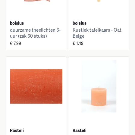
bolsius
bolsius
duurzame theelichten 6-
Rustiek tafelkaars - Oat
uur (zak 60 stuks)
Beige
€ 7.99
€ 1.49
Rasteli
Rasteli