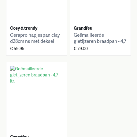
Cosy & trendy
Grandfeu
Cerapro hapjespan clay
Geëmailleerde
d28cm ns met deksel
gietijzeren braadpan - 4,7
ltr.
€ 59.95
€ 79.00
Grandfeu