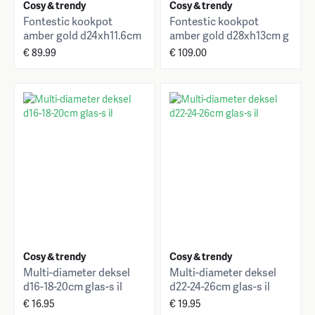
Cosy & trendy
Cosy & trendy
Fontestic kookpot
Fontestic kookpot
amber gold d24xh11.6cm
amber gold d28xh13cm g
4.6l gietijzer met deksel
ietijzer met deksel
€ 89.99
€ 109.00
Cosy & trendy
Cosy & trendy
Multi-diameter deksel
Multi-diameter deksel
d16-18-20cm glas-s il
d22-24-26cm glas-s il
€ 16.95
€ 19.95