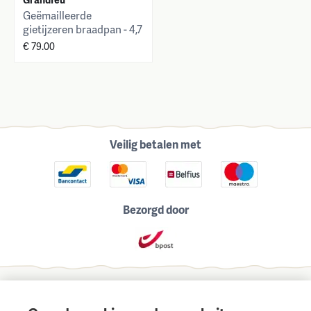
Geëmailleerde
gietijzeren braadpan - 4,7
ltr.
€ 79.00
Veilig betalen met
Bezorgd door
Schrijf je in voor onze maandelijkse nieuwsbrief