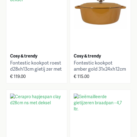
Cosy & trendy
Cosy & trendy
Fontestic kookpot roest
Fontestic kookpot
d28xh13cm gietij zer met
amber gold 31x24xh12cm
deksel
ovaal gietijzer met
€ 119.00
€ 115.00
deksel