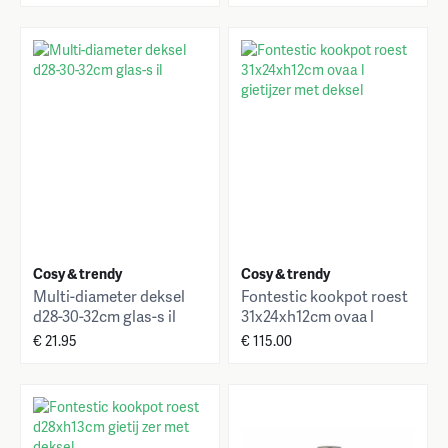
Cosy & trendy
Cosy & trendy
Multi-diameter deksel
Fontestic kookpot roest
d28-30-32cm glas-s il
31x24xh12cm ovaa l
gietijzer met deksel
€ 21.95
€ 115.00