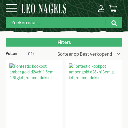
Filters
Potten
Merk
(11)
Categorie
Kleuren
Prijs