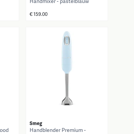
Handmixer - pastelblauw
€ 159.00
Smeg
rood
Handblender Premium -