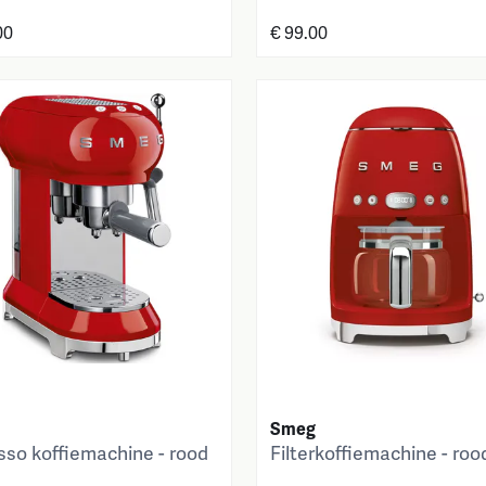
00
€ 99.00
Smeg
sso koffiemachine - rood
Filterkoffiemachine - roo