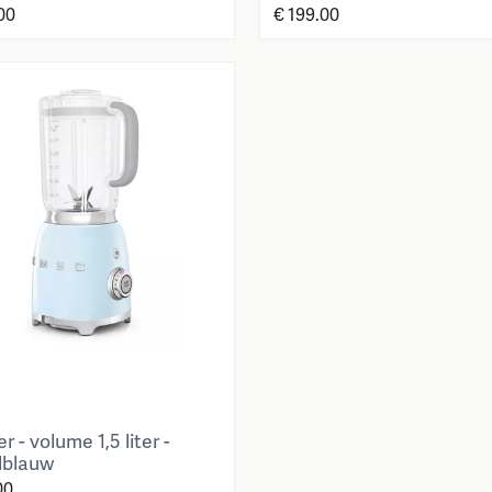
00
€ 199.00
r - volume 1,5 liter -
lblauw
00