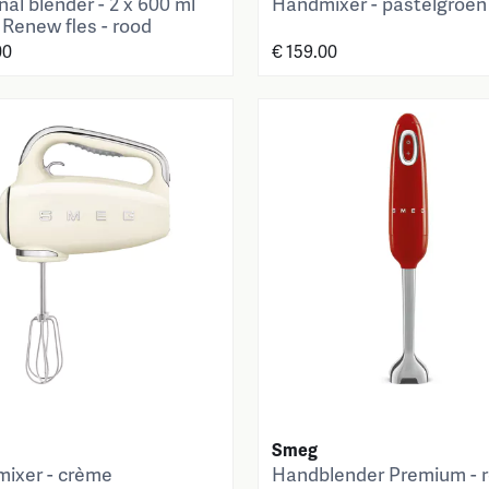
al blender - 2 x 600 ml
Handmixer - pastelgroen
 Renew fles - rood
00
€ 159.00
Smeg
ixer - crème
Handblender Premium - 