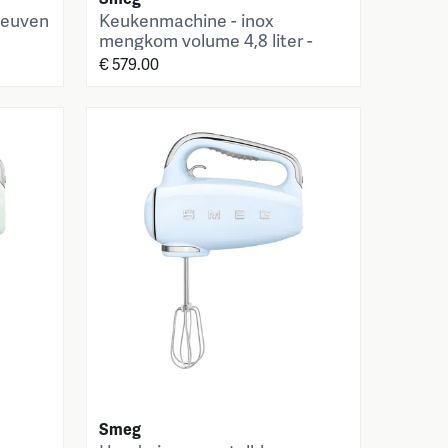
leuven
Keukenmachine - inox
mengkom volume 4,8 liter -
rood
€ 579.00
Smeg