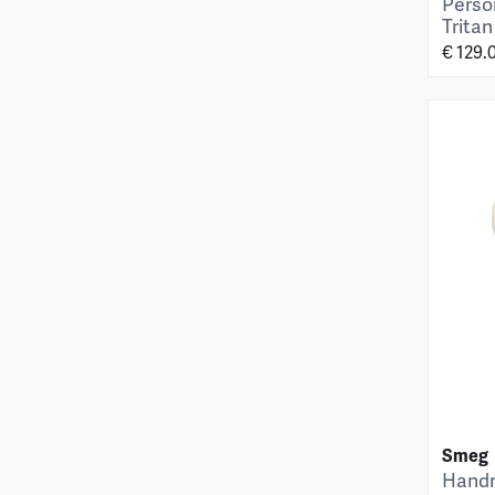
Person
Tritan
€ 129.
Smeg
Handm