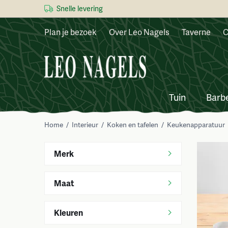
Snelle levering
Plan je bezoek
Over Leo Nagels
Taverne
C
Tuin
Barb
Home
/
Interieur
/
Koken en tafelen
/
Keukenapparatuur
Merk
Maat
Kleuren