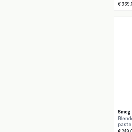
€ 369.
Smeg
Blende
paste
€ 249.