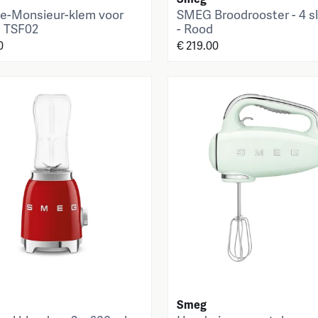
e-Monsieur-klem voor
SMEG Broodrooster - 4 s
 TSF02
- Rood
0
€ 219.00
Smeg