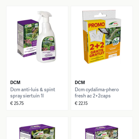
DCM
DCM
Dcm anti-luis & spint
Dcm cydalima-phero
spray siertuin 1l
fresh ac 2+2caps
€ 25.75
€ 22.15