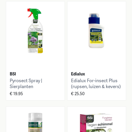
BSI
Edialux
Pyrosect Spray |
Edialux For-insect Plus
Sierplanten
(rupsen, luizen & kevers)
200 ml
€ 19.95
€ 25.50