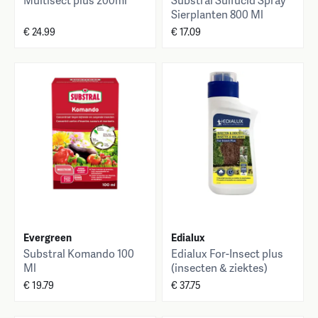
Multisect plus 200ml
Substral Sulfucid Spray
Sierplanten 800 Ml
€ 24.99
€ 17.09
Evergreen
Edialux
Substral Komando 100
Edialux For-Insect plus
Ml
(insecten & ziektes)
350ml
€ 19.79
€ 37.75