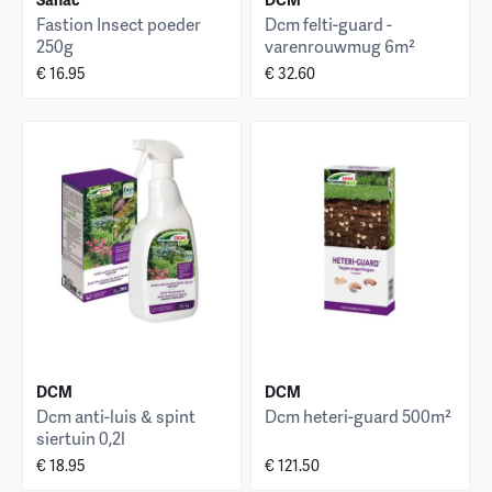
Fastion Insect poeder
Dcm felti-guard -
250g
varenrouwmug 6m²
€ 16.95
€ 32.60
DCM
DCM
Dcm anti-luis & spint
Dcm heteri-guard 500m²
siertuin 0,2l
€ 18.95
€ 121.50