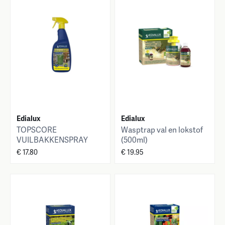
Edialux
Edialux
TOPSCORE
Wasptrap val en lokstof
VUILBAKKENSPRAY
(500ml)
750ml
€ 17.80
€ 19.95