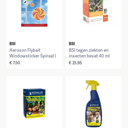
BSI
BSI
Aeroxon Flybait
BSI tegen ziekten en
Windowsticker Spiraal |
insecten bevat 40 ml
3ST
fungistop garden
€ 7.50
€ 25.95