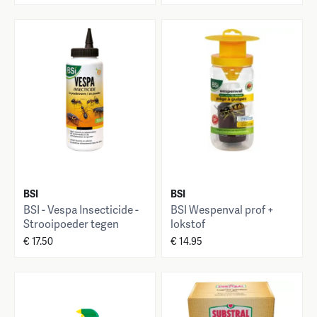
BSI
BSI
BSI - Vespa Insecticide -
BSI Wespenval prof +
Strooipoeder tegen
lokstof
Mieren en Kakkerlakken -
€ 17.50
€ 14.95
Bevat cypermethrine -
Voor binnen- en
buitengebruik - 300 g