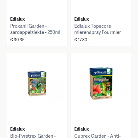
Edialux
Edialux
Proxanil Garden -
Edialux Topscore
aardappelziekte - 250ml
mierenspray Fourmier
spray 750ml
€ 30.35
€ 17.80
Edialux
Edialux
Bio-Pyretrex Garden -
Cuprex Garden - Anti-