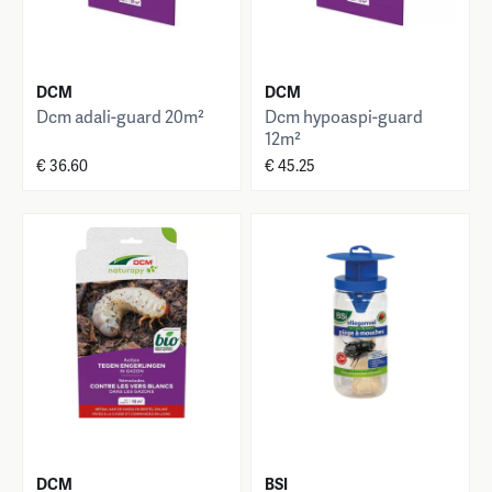
DCM
DCM
Dcm adali-guard 20m²
Dcm hypoaspi-guard
12m²
€ 36.60
€ 45.25
DCM
BSI