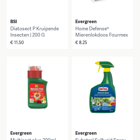
BSI
Evergreen
Diatosect P Kruipende
Home Defense®
Insecten | 200 G
Mierenlokdoos Fourmex
2 x 10 g
€ 11.50
€ 8.25
Evergreen
Evergreen