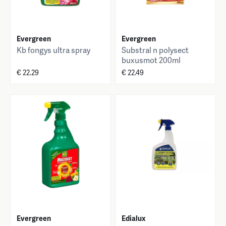
Evergreen
Evergreen
Kb fongys ultra spray
Substral n polysect
buxusmot 200ml
€ 22.29
€ 22.49
Evergreen
Edialux