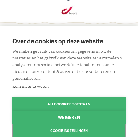
Schrijf je in voor onze maandelijkse nieuwsbrief
Over de cookies op deze website
We maken gebruik van cookies om gegevens m.b.t. de
prestaties en het gebruik van deze website te verzamelen &
analyseren, om sociale netwerkfunctionaliteiten aan te
bieden en onze content & advertenties te verbeteren en
Contact
personaliseren.
Kom meer te weten
Liersebaan 303, 2240 Viersel
Openingsuren
BE 0429 117 805
Maandag:
08.30u tot 18.00u
Klantenservice
Route
ALLE COOKIES TOESTAAN
Dinsdag:
gesloten
Algemene voorwaarden
Volg ons
WEIGEREN
Woensdag:
08.30u tot 18.00u
03/475 13 13
Contact
Facebook
Donderdag:
08.30u tot 18.00u
Contacteer ons
COOKIE-INSTELLINGEN
Disclaimer
Instagram
© 2026 www.leo-nagels.be | Powered by
Tilroy