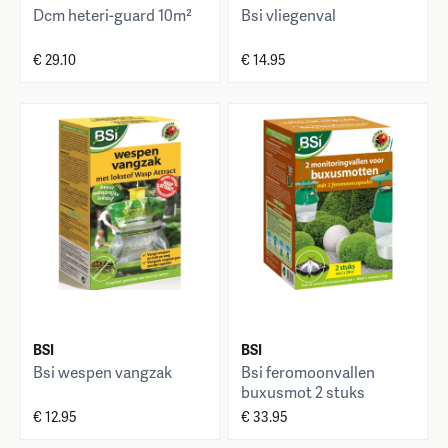
Dcm heteri-guard 10m²
Bsi vliegenval
€ 29.10
€ 14.95
BSI
BSI
Bsi wespen vangzak
Bsi feromoonvallen
buxusmot 2 stuks
€ 12.95
€ 33.95