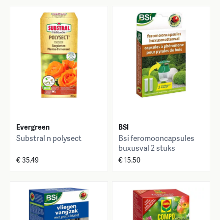
Evergreen
BSI
Substral n polysect
Bsi feromooncapsules
buxusval 2 stuks
€ 35.49
€ 15.50