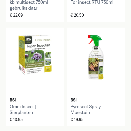
kb multisect 750ml
For insect RTU 750ml
gebruiksklaar
€ 22.69
€ 20.50
BSI
BSI
Omni Insect |
Pyrosect Spray |
Sierplanten
Moestuin
€ 13.95
€ 19.95