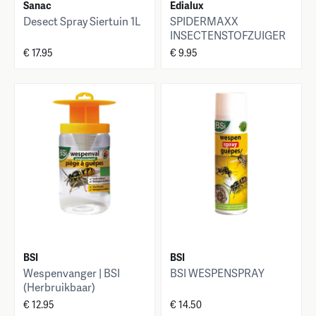
Sanac
Edialux
Desect Spray Siertuin 1L
SPIDERMAXX
INSECTENSTOFZUIGER
€ 17.95
€ 9.95
BSI
BSI
Wespenvanger | BSI
BSI WESPENSPRAY
(Herbruikbaar)
€ 12.95
€ 14.50