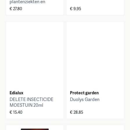
plantenziekten en
plaaginsecten
€ 27.80
€ 9.95
Edialux
Protect garden
DELETE INSECTICIDE
Duolys Garden
MOESTUIN 20ml
€ 15.40
€ 28.85