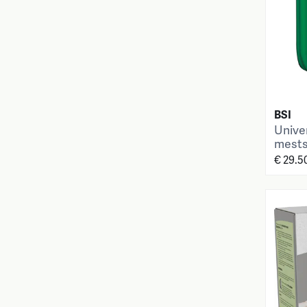
BSI
Unive
mestst
€ 29.5