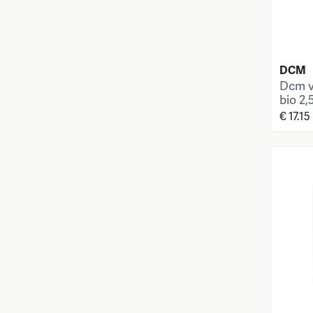
DCM
Dcm v
bio 2,
€ 17.15