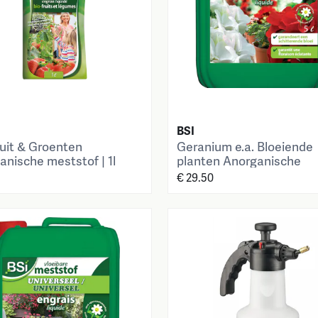
BSI
ruit & Groenten
Geranium e.a. Bloeiende
anische meststof | 1l
planten Anorganische
meststof | 5 l
€ 29.50