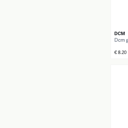
DCM
Dcm g
€ 8.20