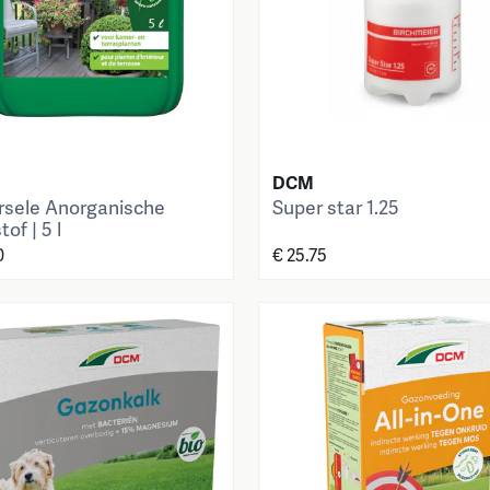
DCM
rsele Anorganische
Super star 1.25
of | 5 l
0
€ 25.75