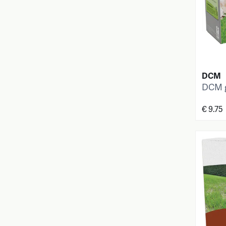
DCM
DCM g
€ 9.75