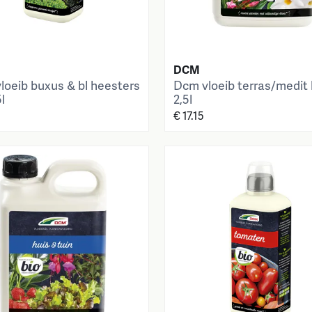
DCM
loeib buxus & bl heesters
Dcm vloeib terras/medit 
5l
2,5l
€ 17.15