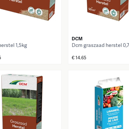
DCM
erstel 1,5kg
Dcm graszaad herstel 0,
5
€ 14.65