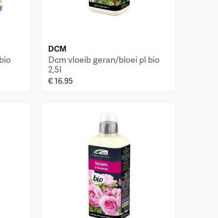
DCM
bio
Dcm vloeib geran/bloei pl bio
2,5l
€ 16.95