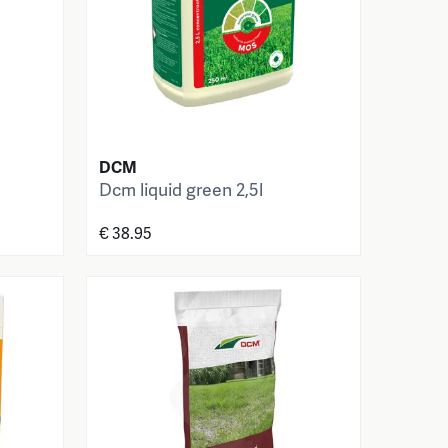
DCM
Dcm liquid green 2,5l
€ 38.95