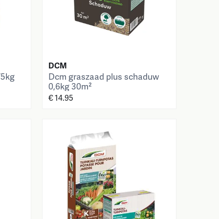
DCM
75kg
Dcm graszaad plus schaduw
0,6kg 30m²
€ 14.95