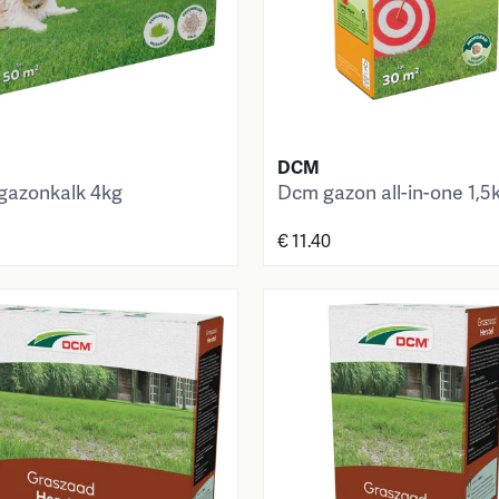
DCM
azonkalk 4kg
Dcm gazon all-in-one 1,5
€ 11.40