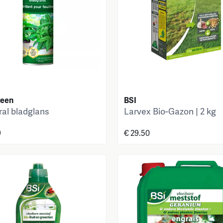
reen
BSI
ral bladglans
Larvex Bio-Gazon | 2 kg
9
€ 29.50