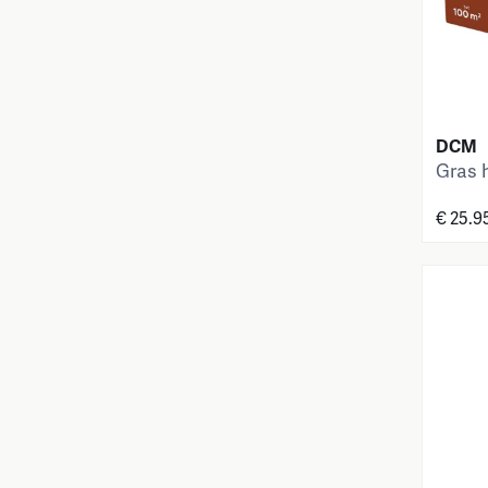
DCM
Gras h
€ 25.9