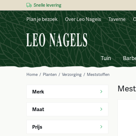
Snelle levering
Plan je bezoek
Over Leo Nagels
Taverne
C
Tuin
Barb
Home
/
Planten
/
Verzorging
/
Meststoffen
Mest
Merk
Maat
Prijs