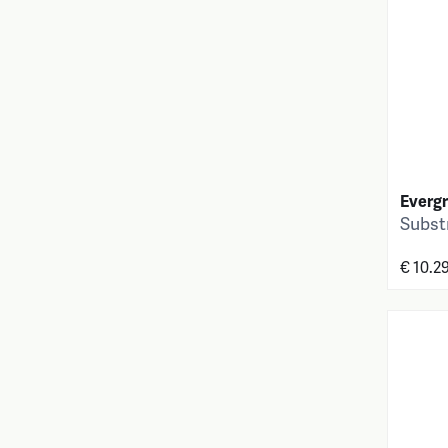
Everg
Subst
€ 10.2