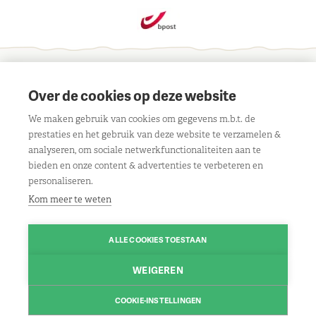
Schrijf je in voor onze maandelijkse nieuwsbrief
Over de cookies op deze website
We maken gebruik van cookies om gegevens m.b.t. de
prestaties en het gebruik van deze website te verzamelen &
analyseren, om sociale netwerkfunctionaliteiten aan te
bieden en onze content & advertenties te verbeteren en
Contact
personaliseren.
Liersebaan 303, 2240 Viersel
Openingsuren
Kom meer te weten
BE 0429 117 805
Maandag:
08.30u tot 18.00u
Klantenservice
Route
ALLE COOKIES TOESTAAN
Dinsdag:
gesloten
Algemene voorwaarden
Volg ons
Woensdag:
08.30u tot 18.00u
WEIGEREN
03/475 13 13
Contact
Facebook
Donderdag:
08.30u tot 18.00u
Contacteer ons
Disclaimer
COOKIE-INSTELLINGEN
Instagram
Vrijdag:
© 2026 www.leo-nagels.be | Powered by
08.30u tot 18.00u
Tilroy