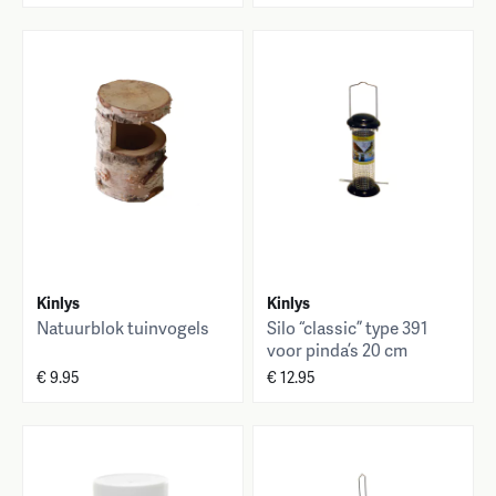
Kinlys
Kinlys
Natuurblok tuinvogels
Silo “classic” type 391
voor pinda’s 20 cm
€ 9.95
€ 12.95