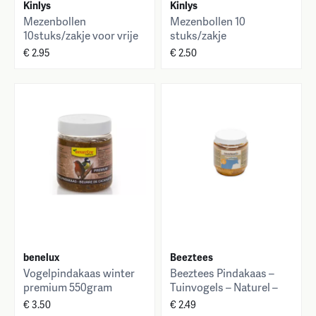
Kinlys
Kinlys
Mezenbollen
Mezenbollen 10
10stuks/zakje voor vrije
stuks/zakje
natuurvogels
€ 2.95
€ 2.50
benelux
Beeztees
Vogelpindakaas winter
Beeztees Pindakaas –
premium 550gram
Tuinvogels – Naturel –
buitenvogels
340 g
€ 3.50
€ 2.49