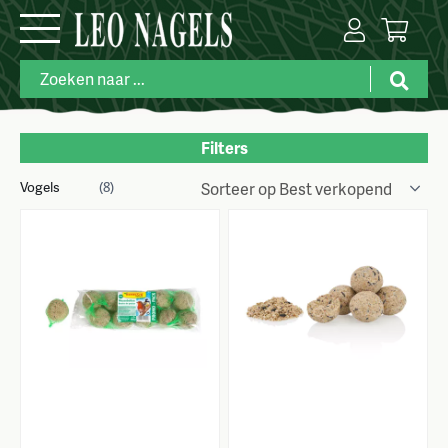
Filters
Vogels
Merk
(8)
Prijs