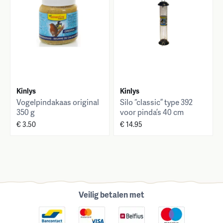
Kinlys
Kinlys
Vogelpindakaas original
Silo “classic” type 392
350 g
voor pinda’s 40 cm
€ 3.50
€ 14.95
Veilig betalen met