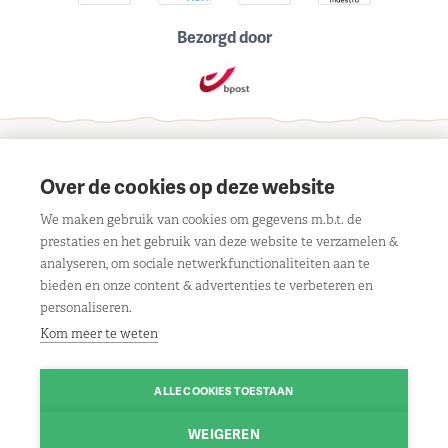
Bezorgd door
Schrijf je in voor onze maandelijkse nieuwsbrief
Over de cookies op deze website
We maken gebruik van cookies om gegevens m.b.t. de
prestaties en het gebruik van deze website te verzamelen &
analyseren, om sociale netwerkfunctionaliteiten aan te
bieden en onze content & advertenties te verbeteren en
Contact
personaliseren.
Liersebaan 303, 2240 Viersel
Openingsuren
Kom meer te weten
BE 0429 117 805
Maandag:
08.30u tot 18.00u
Klantenservice
Route
ALLE COOKIES TOESTAAN
Dinsdag:
gesloten
Algemene voorwaarden
Volg ons
Woensdag:
08.30u tot 18.00u
WEIGEREN
03/475 13 13
Contact