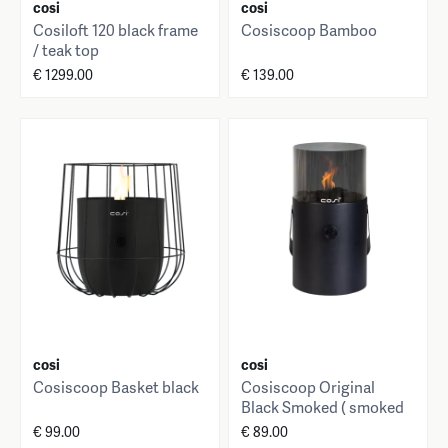
cosi
cosi
Cosiloft 120 black frame
Cosiscoop Bamboo
/ teak top
€ 1299.00
€ 139.00
cosi
cosi
Cosiscoop Basket black
Cosiscoop Original
Black Smoked ( smoked
glass)
€ 99.00
€ 89.00