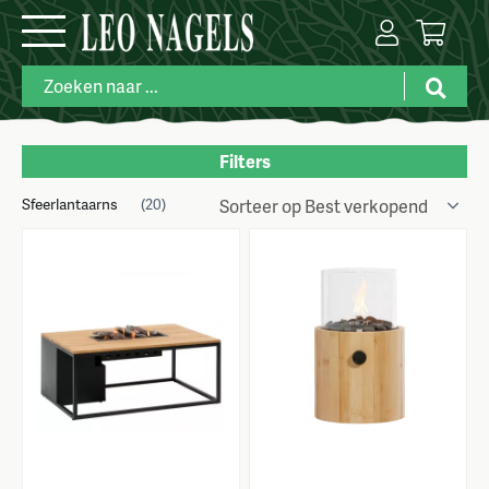
Filters
Sfeerlantaarns
Merk
(20)
Categorie
Kleuren
Prijs