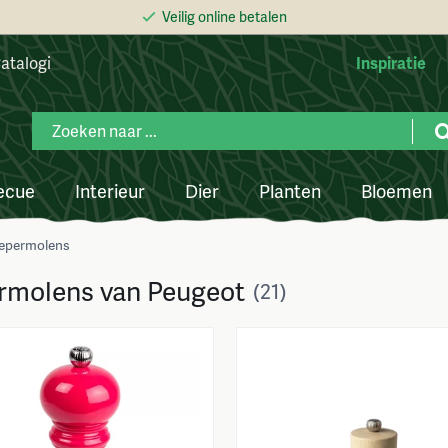
Veilig online betalen
atalogi
Inspiratie
ecue
Interieur
Dier
Planten
Bloemen
epermolens
rmolens van Peugeot
(21)