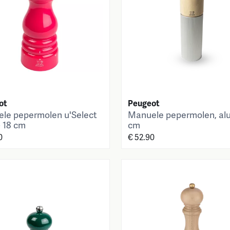
ot
Peugeot
le pepermolen u'Select
Manuele pepermolen, alu
- 18 cm
cm
0
€ 52.90