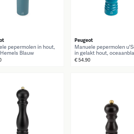
ot
Peugeot
le pepermolen in hout,
Manuele pepermolen u'S
 Hemels Blauw
in gelakt hout, oceaanbl
cm
0
€ 54.90