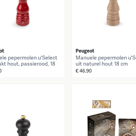
ot
Peugeot
le pepermolen u'Select
Manuele pepermolen u'S
akt hout, passierood, 18
uit naturel hout 18 cm
0
€ 46.90