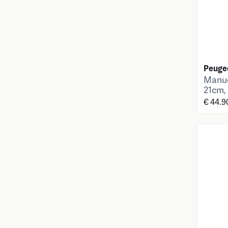
Peuge
Manue
21cm,
€ 44.9