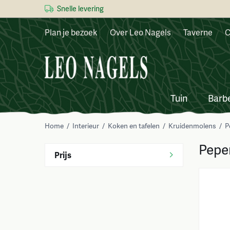
Snelle levering
Plan je bezoek
Over Leo Nagels
Taverne
C
Tuin
Barb
Home
/
Interieur
/
Koken en tafelen
/
Kruidenmolens
/
P
Pepe
Prijs