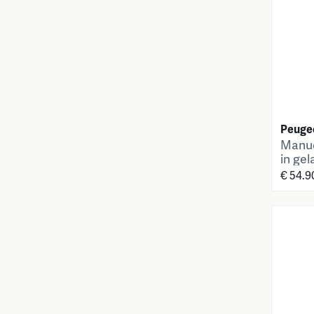
Peuge
Manue
in gel
€ 54.9