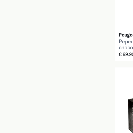
Peuge
Peper
choco
€ 69.9