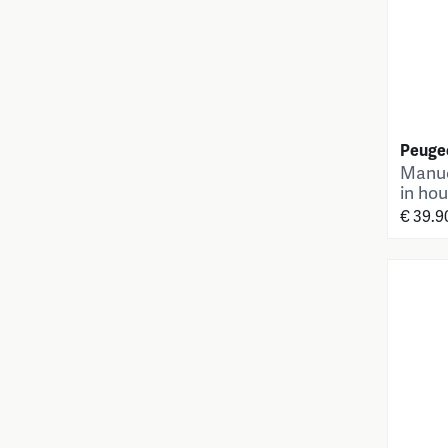
Peuge
Manue
in hou
cm
€ 39.9