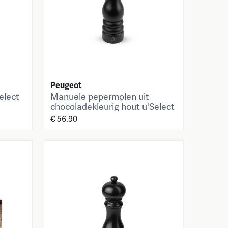
Peugeot
elect
Manuele pepermolen uit
chocoladekleurig hout u'Select
22 cm
€ 56.90