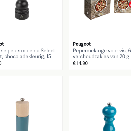
ot
Peugeot
le pepermolen u'Select
Pepermelange voor vis, 6
t, chocoladekleurig, 15
vershoudzakjes van 20 g
0
€ 14.90