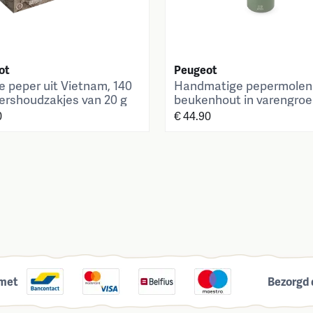
ot
Peugeot
e peper uit Vietnam, 140
Handmatige pepermolen
vershoudzakjes van 20 g
beukenhout in varengroe
cm
0
€ 44.90
 met
Bezorgd 