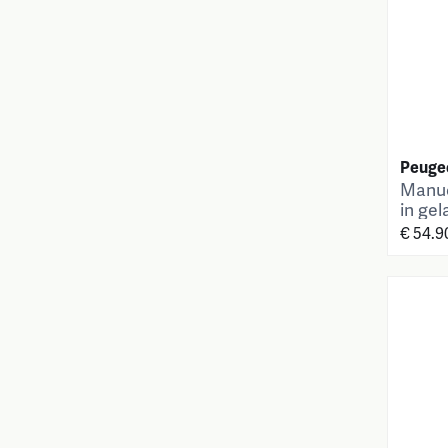
Peuge
Manue
in gel
cm
€ 54.9