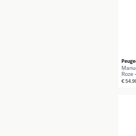
Peuge
Manue
Roze 
€ 54.9