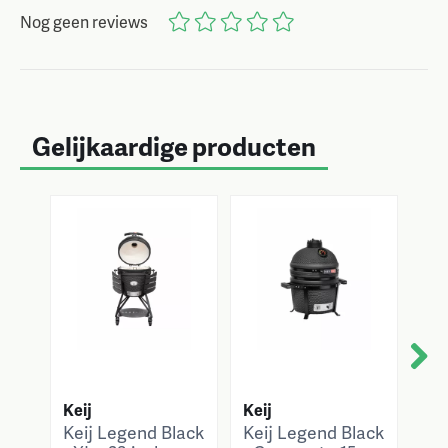
Nog geen reviews
Gelijkaardige producten
Next
Keij
Keij
Kei
Keij Legend Black
Keij Legend Black
Kei