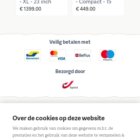
- XL - 23 inch
- Compact - 15
- L
inch
€ 1399.00
€ 449.00
€ 1
Veilig betalen met
Bezorgd door
Schrijf je in voor onze maandelijkse nieuwsbrief
Over de cookies op deze website
We maken gebruik van cookies om gegevens m.b.t. de
prestaties en het gebruik van deze website te verzamelen &