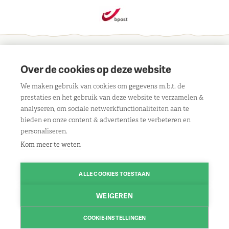
Schrijf je in voor onze maandelijkse nieuwsbrief
Over de cookies op deze website
We maken gebruik van cookies om gegevens m.b.t. de
prestaties en het gebruik van deze website te verzamelen &
analyseren, om sociale netwerkfunctionaliteiten aan te
bieden en onze content & advertenties te verbeteren en
Contact
personaliseren.
Liersebaan 303, 2240 Viersel
Openingsuren
Kom meer te weten
BE 0429 117 805
Maandag:
08.30u tot 18.00u
Klantenservice
Route
ALLE COOKIES TOESTAAN
Dinsdag:
gesloten
Algemene voorwaarden
Volg ons
Woensdag:
08.30u tot 18.00u
WEIGEREN
03/475 13 13
Contact
Facebook
Donderdag:
08.30u tot 18.00u
Contacteer ons
Disclaimer
COOKIE-INSTELLINGEN
Instagram
Vrijdag:
© 2026 www.leo-nagels.be | Powered by
08.30u tot 18.00u
Tilroy