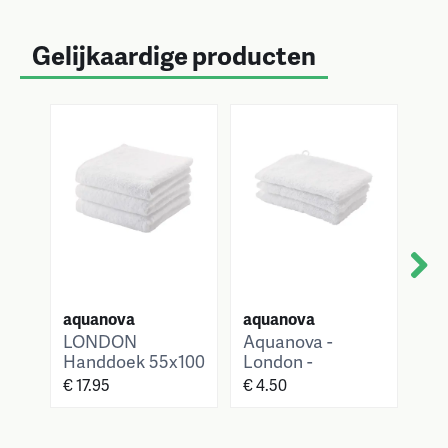
Gelijkaardige producten
Next
aquanova
aquanova
aq
LONDON
Aquanova -
LO
Handdoek 55x100
London -
Ba
cm
Washandje -
cm
€ 17.95
€ 4.50
€ 3
16x22 cm - Wit