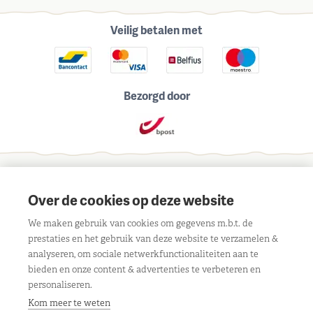
Veilig betalen met
Bezorgd door
Schrijf je in voor onze maandelijkse nieuwsbrief
Over de cookies op deze website
We maken gebruik van cookies om gegevens m.b.t. de
prestaties en het gebruik van deze website te verzamelen &
analyseren, om sociale netwerkfunctionaliteiten aan te
bieden en onze content & advertenties te verbeteren en
Contact
personaliseren.
Liersebaan 303, 2240 Viersel
Openingsuren
Kom meer te weten