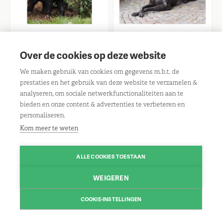
Over de cookies op deze website
thermobrass
thermobrass
We maken gebruik van cookies om gegevens m.b.t. de
Kleine olifant H. 68 cm
Liggende hond rechts
prestaties en het gebruik van deze website te verzamelen &
analyseren, om sociale netwerkfunctionaliteiten aan te
€ 939.00
€ 2099.00
bieden en onze content & advertenties te verbeteren en
personaliseren.
Kom meer te weten
ALLE COOKIES TOESTAAN
WEIGEREN
COOKIE-INSTELLINGEN