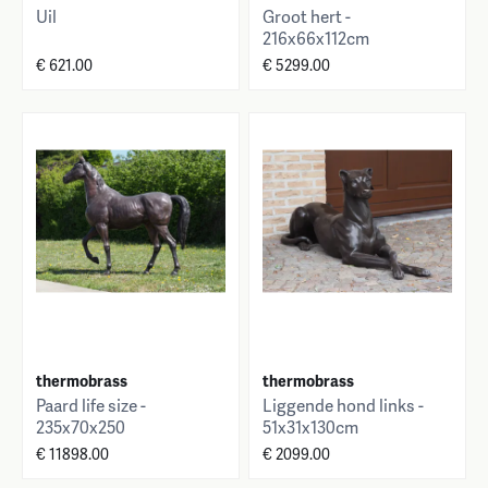
Uil
Groot hert -
216x66x112cm
€ 621.00
€ 5299.00
thermobrass
thermobrass
Paard life size -
Liggende hond links -
235x70x250
51x31x130cm
€ 11898.00
€ 2099.00