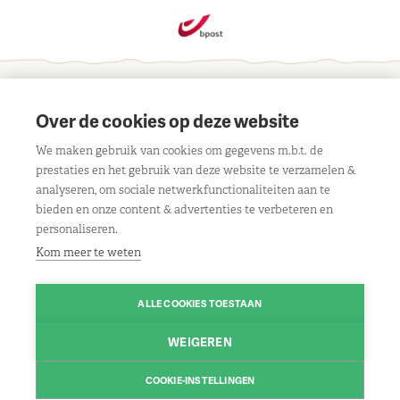
Schrijf je in voor onze maandelijkse nieuwsbrief
Over de cookies op deze website
We maken gebruik van cookies om gegevens m.b.t. de
prestaties en het gebruik van deze website te verzamelen &
analyseren, om sociale netwerkfunctionaliteiten aan te
bieden en onze content & advertenties te verbeteren en
Contact
personaliseren.
Liersebaan 303, 2240 Viersel
Openingsuren
Kom meer te weten
BE 0429 117 805
Maandag:
08.30u tot 18.00u
Klantenservice
Route
ALLE COOKIES TOESTAAN
Dinsdag:
gesloten
Algemene voorwaarden
Volg ons
Woensdag:
08.30u tot 18.00u
WEIGEREN
03/475 13 13
Contact
Facebook
Donderdag:
08.30u tot 18.00u
Contacteer ons
Disclaimer
COOKIE-INSTELLINGEN
Instagram
Vrijdag:
© 2026 www.leo-nagels.be | Powered by
08.30u tot 18.00u
Tilroy