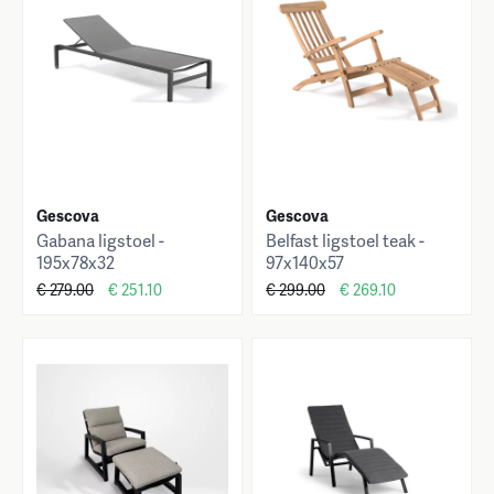
Gescova
Gescova
Gabana ligstoel -
Belfast ligstoel teak -
195x78x32
97x140x57
€ 279.00
€ 251.10
€ 299.00
€ 269.10