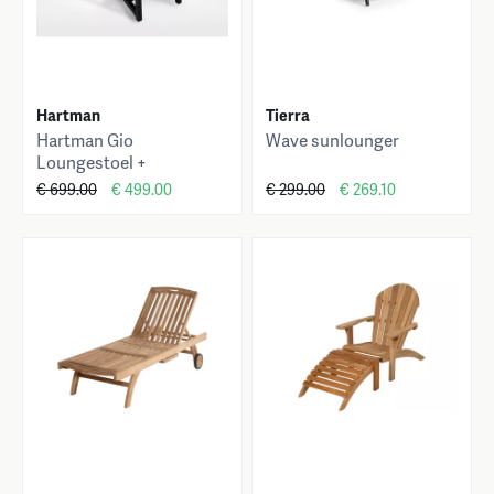
Hartman
Tierra
Hartman Gio
Wave sunlounger
Loungestoel +
Voetenbank
€ 699.00
€ 499.00
€ 299.00
€ 269.10