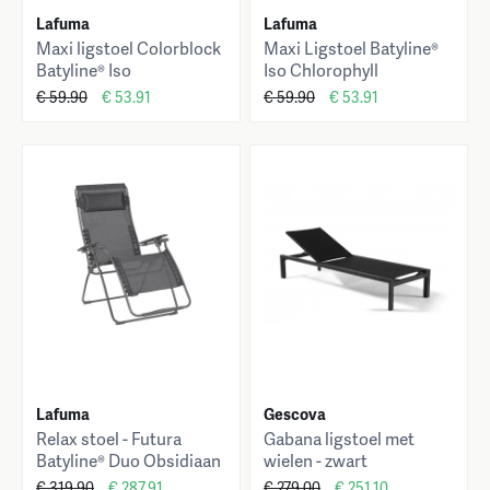
Lafuma
Lafuma
Maxi ligstoel Colorblock
Maxi Ligstoel Batyline®
Batyline® Iso
Iso Chlorophyll
€ 59.90
€ 53.91
€ 59.90
€ 53.91
Lafuma
Gescova
Relax stoel - Futura
Gabana ligstoel met
Batyline® Duo Obsidiaan
wielen - zwart
€ 319.90
€ 287.91
€ 279.00
€ 251.10