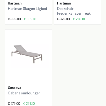
Hartman
Hartman
Hartman Skagen Ligbed
Deckchair
Frederikshaven Teak
€ 399.00
€ 359.10
€ 329.00
€ 296.10
Gescova
Gabana sunlounger
€ 279.00
€ 251.10