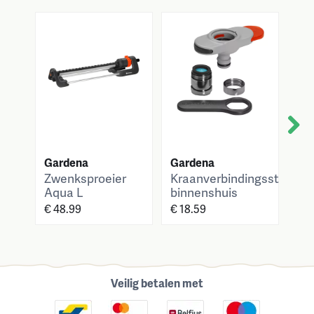
Next
Gardena
Gardena
Ga
Zwenksproeier
Kraanverbindingsstuk
Co
Aqua L
binnenshuis
me
€ 48.99
€ 18.59
€ 4
Veilig betalen met