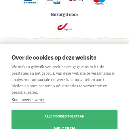
Bezorgd door
Schrijf je in voor onze maandelijkse nieuwsbrief
Over de cookies op deze website
We maken gebruik van cookies om gegevens m.b.t. de
prestaties en het gebruik van deze website te verzamelen &
analyseren, om sociale netwerkfunctionaliteiten aan te
bieden en onze content & advertenties te verbeteren en
Contact
personaliseren.
Liersebaan 303, 2240 Viersel
Openingsuren
Kom meer te weten
BE 0429 117 805
Maandag:
08.30u tot 18.00u
Klantenservice
Route
ALLE COOKIES TOESTAAN
Dinsdag:
gesloten
Algemene voorwaarden
Volg ons
Woensdag:
08.30u tot 18.00u
WEIGEREN