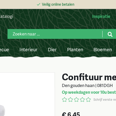
Veilig online betalen
atalogi
Inspiratie
ecue
Interieur
Dier
Planten
Bloemen
Confituur me
Den gouden haan | 081DGH
Op weekdagen voor 10u beste
Schrijf eerste r
€ 6,45