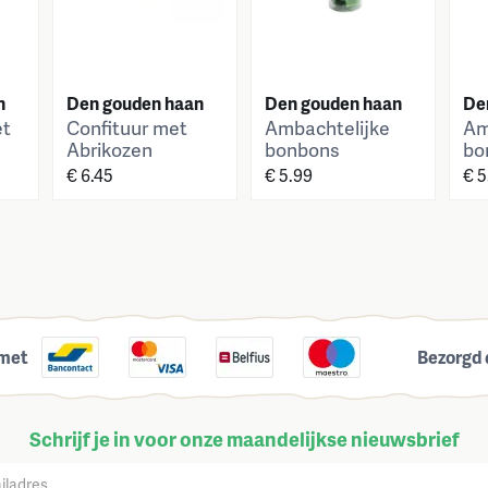
n
Den gouden haan
Den gouden haan
De
et
Confituur met
Ambachtelijke
Am
Abrikozen
bonbons
bo
Eucalypthus
€ 6.45
€ 5.99
€ 5
 met
Bezorgd 
Schrijf je in voor onze maandelijkse nieuwsbrief