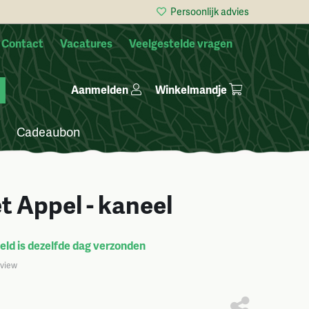
Persoonlijk advies
Contact
Vacatures
Veelgestelde vragen
Winkelmandje
Aanmelden
Cadeaubon
t Appel - kaneel
ld is dezelfde dag verzonden
eview