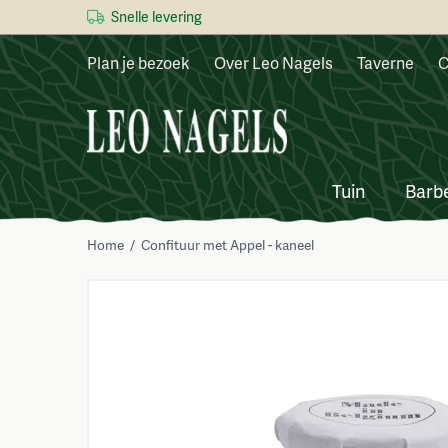
Snelle levering
Plan je bezoek
Over Leo Nagels
Taverne
C
Tuin
Barb
Home
/
Confituur met Appel - kaneel