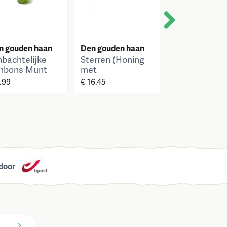
Next
n gouden haan
Den gouden haan
Den gouden h
bachtelijke
Sterren (Honing
Confituur me
nbons Munt
met
Frambozen
koninginnebrij)
.99
€ 16.45
€ 6.45
door