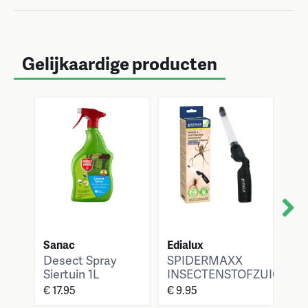
Gelijkaardige producten
Next
Sanac
Edialux
BSI
Desect Spray
SPIDERMAXX
We
Siertuin 1L
INSECTENSTOFZUIGER
BS
(He
€ 17.95
€ 9.95
€ 1