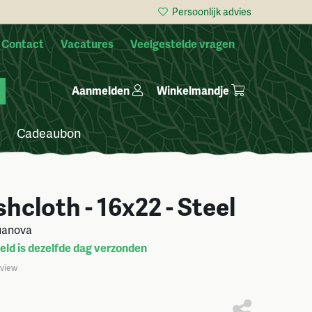
Persoonlijk advies
Contact
Vacatures
Veelgestelde vragen
Winkelmandje
Aanmelden
Cadeaubon
hcloth - 16x22 - Steel
uanova
ld is dezelfde dag verzonden
eview