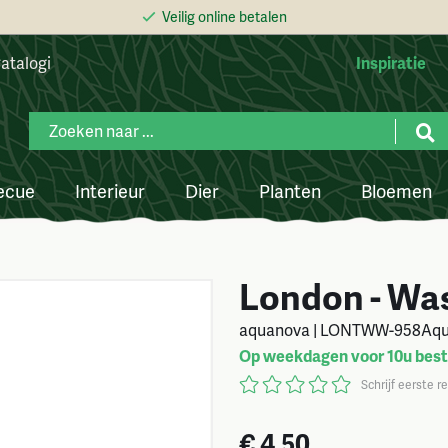
Veilig online betalen
atalogi
Inspiratie
ecue
Interieur
Dier
Planten
Bloemen
London - Was
aquanova | LONTWW-958Aq
Op weekdagen voor 10u beste
Schrijf eerste r
€ 4,50