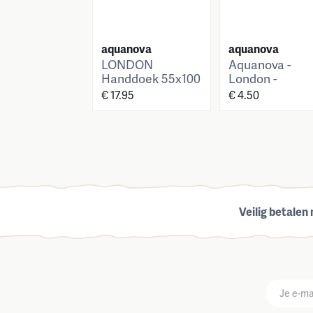
aquanova
aquanova
LONDON
Aquanova -
Handdoek 55x100
London -
cm
Washandje -
€ 17.95
€ 4.50
16x22 cm - Wit
Veilig betalen