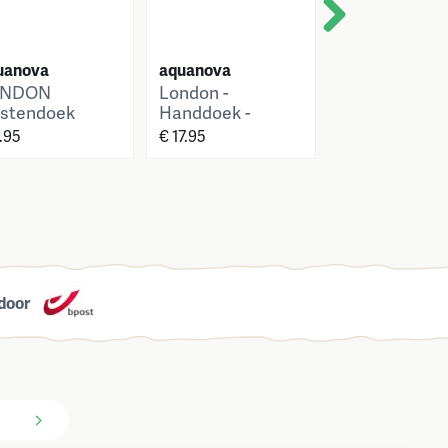
Next
uanova
aquanova
aquanova
ONDON
London -
London -
stendoek
Handdoek -
Badlaken - 7
x50 cm
55x100 cm -
cm - Hemp
.95
€ 17.95
€ 34.95
Hemp
door