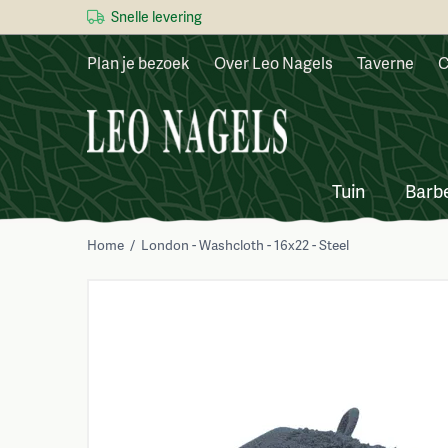
Snelle levering
Plan je bezoek
Over Leo Nagels
Taverne
C
Tuin
Barb
Home
/
London - Washcloth - 16x22 - Steel