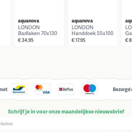
aquanova
aquanova
aq
LONDON
LONDON
L
Badlaken 70x130
Handdoek 55x100
Ga
cm
cm
30
€ 34.95
€ 17.95
€ 8
 met
Bezorgd 
Schrijf je in voor onze maandelijkse nieuwsbrief