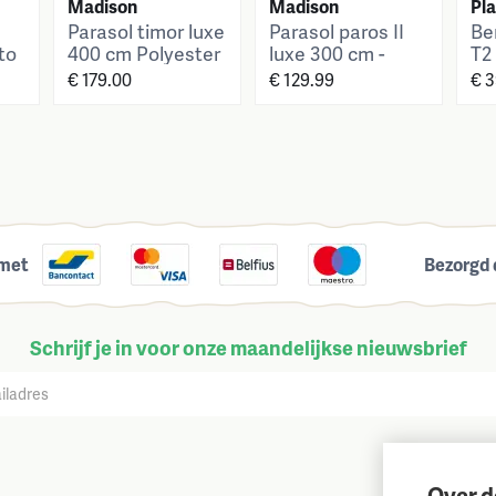
Madison
Madison
Pl
I
Parasol timor luxe
Parasol paros II
Be
to
400 cm Polyester
luxe 300 cm -
T2
brick red grade 6
auto tilt - sage
35
€ 179.00
€ 129.99
€ 
green - grade 6
 met
Bezorgd 
Schrijf je in voor onze maandelijkse nieuwsbrief
Over d