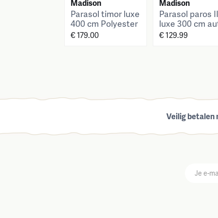
Madison
Madison
Parasol timor luxe
Parasol paros I
400 cm Polyester
luxe 300 cm au
Sage green grade
tilt safier blue
€ 179.00
€ 129.99
6
grade 6
Veilig betalen