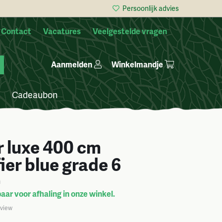
Persoonlijk advies
Contact
Vacatures
Veelgestelde vragen
Winkelmandje
Aanmelden
Cadeaubon
r luxe 400 cm
ier blue grade 6
n
aar voor afhaling in onze winkel.
eview