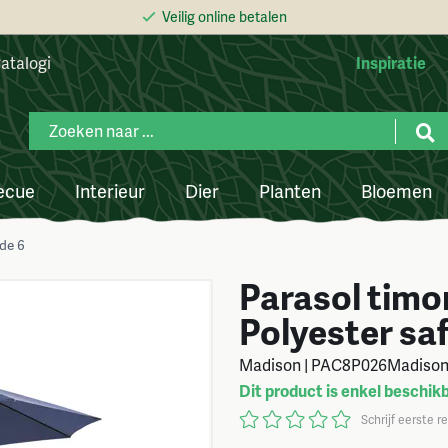
Veilig online betalen
atalogi
Inspiratie
ecue
Interieur
Dier
Planten
Bloemen
ade 6
Parasol timo
Polyester saf
Madison | PAC8P026Madiso
Dit product is enkel beschikb
Schrijf eerste r