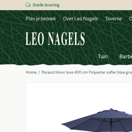
Snelle levering
Plan je bezoek
Over Leo Nagels
Taverne
C
Tuin
Barb
Home
/
Parasol timor luxe 400 cm Polyester safier blue gr