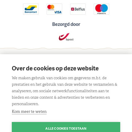
Bezorgd door
Schrijf je in voor onze maandelijkse nieuwsbrief
Over de cookies op deze website
We maken gebruik van cookies om gegevens m.b.t. de
prestaties en het gebruik van deze website te verzamelen &
analyseren, om sociale netwerkfunctionaliteiten aan te
bieden en onze content & advertenties te verbeteren en
Contact
personaliseren.
Liersebaan 303, 2240 Viersel
Openingsuren
Kom meer te weten
BE 0429 117 805
Maandag:
08.30u tot 18.00u
Klantenservice
Route
ALLE COOKIES TOESTAAN