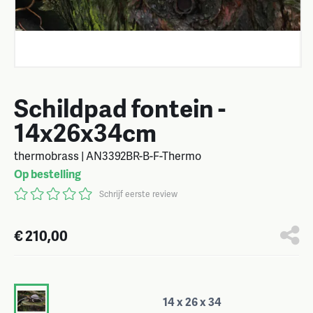
Schildpad fontein -
14x26x34cm
thermobrass | AN3392BR-B-F-Thermo
Op bestelling
Schrijf eerste review
€ 210,00
14 x 26 x 34