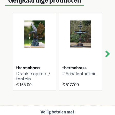
Next
thermobrass
thermobrass
th
Draakje op rots /
2 Schalenfontein
Sa
fontein
me
€ 165.00
€ 5177.00
€ 2
Veilig betalen met