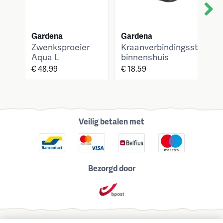
Next
Gardena
Gardena
Ga
Zwenksproeier
Kraanverbindingsstuk
Co
Aqua L
binnenshuis
me
€ 48.99
€ 18.59
€ 4
Veilig betalen met
Bezorgd door