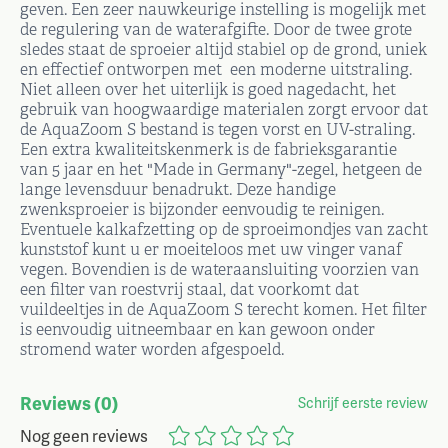
geven. Een zeer nauwkeurige instelling is mogelijk met
de regulering van de waterafgifte. Door de twee grote
sledes staat de sproeier altijd stabiel op de grond, uniek
en effectief ontworpen met ​ een moderne uitstraling.
Niet alleen over het uiterlijk is goed nagedacht, het
gebruik van hoogwaardige materialen zorgt ervoor dat
de AquaZoom S bestand is tegen vorst en UV-straling.
Een extra kwaliteitskenmerk is de fabrieksgarantie
van 5 jaar en het "Made in Germany"-zegel, hetgeen de
lange levensduur benadrukt. Deze handige
zwenksproeier is bijzonder eenvoudig te reinigen.
Eventuele kalkafzetting op de sproeimondjes van zacht
kunststof kunt u er moeiteloos met uw vinger vanaf
vegen. Bovendien is de wateraansluiting voorzien van
een filter van roestvrij staal, dat voorkomt dat
vuildeeltjes in de AquaZoom S terecht komen. Het filter
is eenvoudig uitneembaar en kan gewoon onder
stromend water worden afgespoeld.
Reviews
(0)
Schrijf eerste review
Nog geen reviews