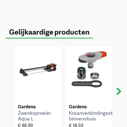
Gelijkaardige producten
Next
Gardena
Gardena
Ga
Zwenksproeier
Kraanverbindingsstuk
Co
Aqua L
binnenshuis
me
€ 48.99
€ 18.59
€ 4