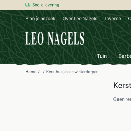
Snelle levering
Plan je bezoek
Over Leo Nagels
Taverne
C
Tuin
Barb
Home
/
/
Kersthuisjes en winterdorpen
Kers
Geen re