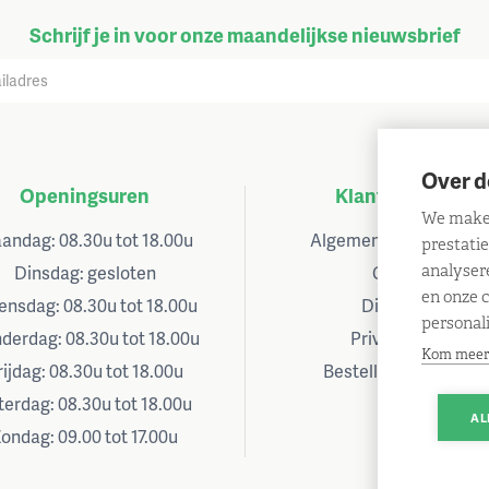
Schrijf je in voor onze maandelijkse nieuwsbrief
Over d
Openingsuren
Klantenservice
We maken
andag:
08.30u tot 18.00u
Algemene voorwaarde
prestati
Dinsdag:
gesloten
Contact
analyser
en onze 
ensdag:
08.30u tot 18.00u
Disclaimer
personal
derdag:
08.30u tot 18.00u
Privacybeleid
Kom meer
rijdag:
08.30u tot 18.00u
Bestelling annuleren
terdag:
08.30u tot 18.00u
AL
Zondag:
09.00 tot 17.00u