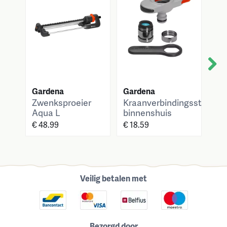
Next
Gardena
Gardena
Ga
Zwenksproeier
Kraanverbindingsstuk
Co
Aqua L
binnenshuis
me
€ 48.99
€ 18.59
€ 4
Veilig betalen met
Bezorgd door