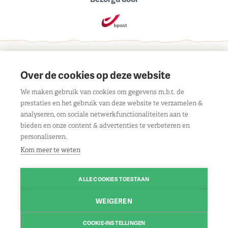
Schrijf je in voor onze maandelijkse nieuwsbrief
Over de cookies op deze website
We maken gebruik van cookies om gegevens m.b.t. de
prestaties en het gebruik van deze website te verzamelen &
analyseren, om sociale netwerkfunctionaliteiten aan te
bieden en onze content & advertenties te verbeteren en
Contact
personaliseren.
Liersebaan 303, 2240 Viersel
Openingsuren
Kom meer te weten
BE 0429 117 805
Maandag:
08.30u tot 18.00u
Klantenservice
Route
ALLE COOKIES TOESTAAN
Dinsdag:
gesloten
Algemene voorwaarden
Volg ons
Woensdag:
08.30u tot 18.00u
WEIGEREN
03/475 13 13
Contact
Facebook
Donderdag:
08.30u tot 18.00u
Contacteer ons
Disclaimer
COOKIE-INSTELLINGEN
Instagram