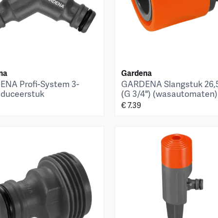
na
Gardena
NA Profi-System 3-
GARDENA Slangstuk 26
duceerstuk
(G 3/4") (wasautomaten)
€ 7.39