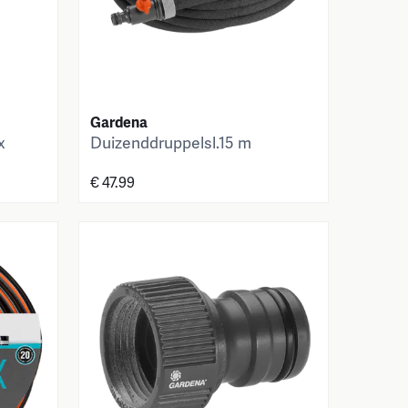
Gardena
x
Duizenddruppelsl.15 m
€ 47.99