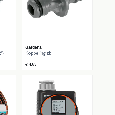
Gardena
")
Koppeling zb
€ 4.89