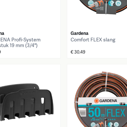
na
Gardena
NA Profi-System
Comfort FLEX slang
stuk 19 mm (3/4")
9
€ 30.49