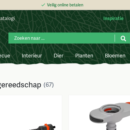
Veilig online betalen
atalogi
Inspiratie
ecue
Interieur
Dier
Planten
Bloemen
gereedschap
(67)