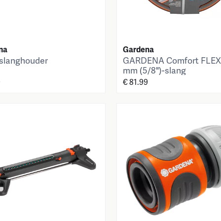
na
Gardena
slanghouder
GARDENA Comfort FLEX
mm (5/8")-slang
9
€ 81.99