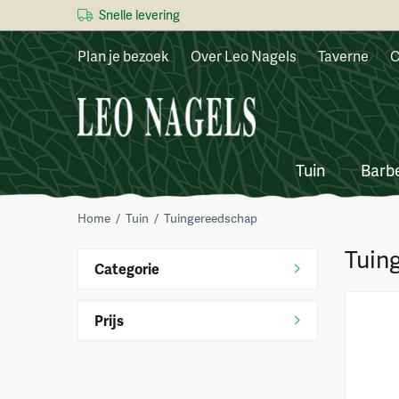
Snelle levering
Plan je bezoek
Over Leo Nagels
Taverne
C
Tuin
Barb
Home
/
Tuin
/
Tuingereedschap
Tuin
Categorie
Prijs