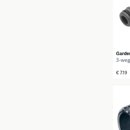
Garde
3-weg
€ 7.19