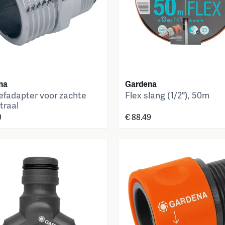
na
Gardena
efadapter voor zachte
Flex slang (1/2"), 50m
traal
9
€ 88.49