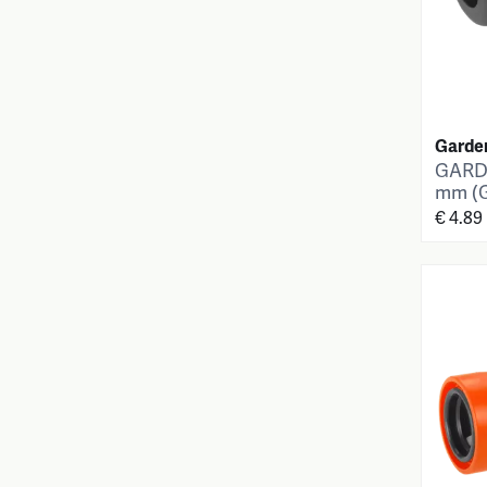
Garde
GARDE
mm (G
€ 4.89