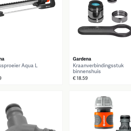
na
Gardena
sproeier Aqua L
Kraanverbindingsstuk
binnenshuis
9
€ 18.59